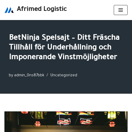
Afrimed Logistic
Skip
to
content
BetNinja Spelsajt – Ditt Fräscha
Tillhåll för Underhållning och
Imponerande Vinstmöjligheter
by
admin_0ns87bbk
Uncategorized