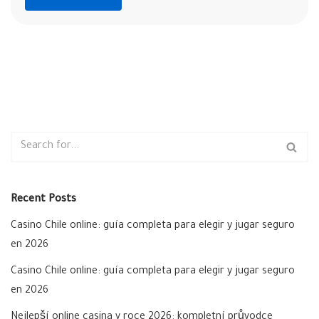
Recent Posts
Casino Chile online: guía completa para elegir y jugar seguro
en 2026
Casino Chile online: guía completa para elegir y jugar seguro
en 2026
Nejlepší online casina v roce 2026: kompletní průvodce