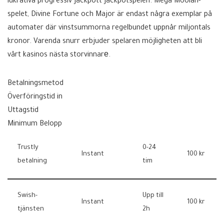
lukrativa progressiv jackpott jackpotspelen. Mega Moolah-
spelet, Divine Fortune och Major är endast några exemplar på
automater där vinstsummorna regelbundet uppnår miljontals
kronor. Varenda snurr erbjuder spelaren möjligheten att bli
vårt kasinos nästa storvinnarе.
Betalningsmetod
Överföringstid in
Uttagstid
Minimum Belopp
Trustly
0-24
Instant
100 kr
betalning
tim
Swish-
Upp till
Instant
100 kr
tjänsten
2h