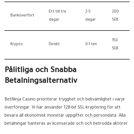
Ett till tre
2-5
200
Banköverfört
dagar
dagar
SEK
150
Krypto
Direkt
0-1 tim
SEK
Pålitliga och Snabba
Betalningsalternativ
BetNinja Casino prioriterar trygghet och bekvämlighet i varje
överföringar. Vi här använder 128-bit SSL-kryptering för att
bevara all ekonomisk monetär uppgifter och persondata. Alla
betalningar hanteras av licenserade och och betrodda aktörer.