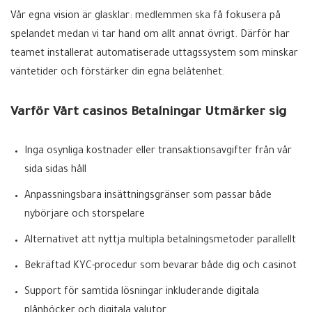
Vår egna vision är glasklar: medlemmen ska få fokusera på
spelandet medan vi tar hand om allt annat övrigt. Därför har
teamet installerat automatiserade uttagssystem som minskar
väntetider och förstärker din egna belåtenhet.
Varför Vårt casinos Betalningar Utmärker sig
Inga osynliga kostnader eller transaktionsavgifter från vår
sida sidas håll
Anpassningsbara insättningsgränser som passar både
nybörjare och storspelare
Alternativet att nyttja multipla betalningsmetoder parallellt
Bekräftad KYC-procedur som bevarar både dig och casinot
Support för samtida lösningar inkluderande digitala
plånböcker och digitala valutor