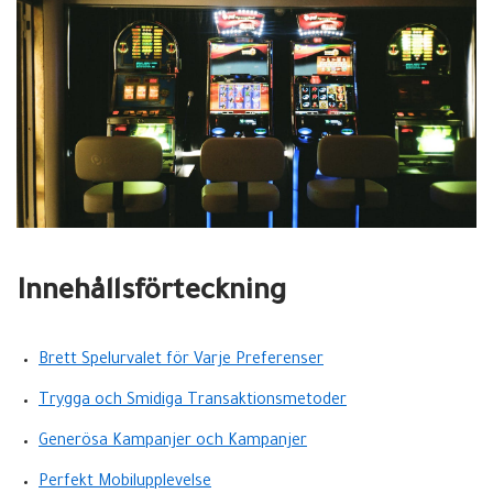
Innehållsförteckning
Brett Spelurvalet för Varje Preferenser
Trygga och Smidiga Transaktionsmetoder
Generösa Kampanjer och Kampanjer
Perfekt Mobilupplevelse