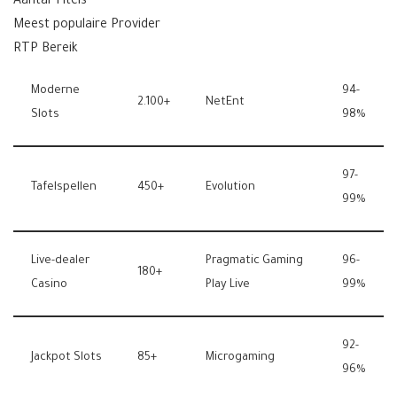
Aantal Titels
Meest populaire Provider
RTP Bereik
Moderne
94-
2.100+
NetEnt
Slots
98%
97-
Tafelspellen
450+
Evolution
99%
Live-dealer
Pragmatic Gaming
96-
180+
Casino
Play Live
99%
92-
Jackpot Slots
85+
Microgaming
96%