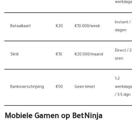
werkdag
Instant / 
Betaalkaart
€20
€10.000/week
dagen
Direct / 
Skrill
€10
€20.000/maand
uren
1-2
Bankoverschrijving
€50
Geen limiet
werkdag
/ 3-5 dgn
Mobiele Gamen op BetNinja