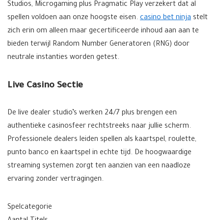
Studios, Microgaming plus Pragmatic Play verzekert dat al
spellen voldoen aan onze hoogste eisen.
casino bet ninja
stelt
zich erin om alleen maar gecertificeerde inhoud aan aan te
bieden terwijl Random Number Generatoren (RNG) door
neutrale instanties worden getest.
Live Casino Sectie
De live dealer studio’s werken 24/7 plus brengen een
authentieke casinosfeer rechtstreeks naar jullie scherm.
Professionele dealers leiden spellen als kaartspel, roulette,
punto banco en kaartspel in echte tijd. De hoogwaardige
streaming systemen zorgt ten aanzien van een naadloze
ervaring zonder vertragingen.
Spelcategorie