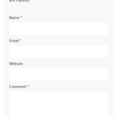
are marked
*
Name
*
Email
*
Website
Comment
*