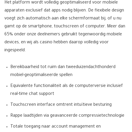
Het platform wordt volledig geoptimaliseerd voor mobiele
apparaten exclusief dat apps nodig blijven. De flexibele design
voegt zich automatisch aan elke schermformaat bij, of u nu
gamt op de smartphone, touchscreen of computer. Meer dan
65% onder onze deelnemers gebruikt tegenwoordig mobiele
devices, en wij als casino hebben daarop volledig voor
ingespeeld.
Bereikbaarheid tot ruim dan tweeduizendachthonderd
mobiel-geoptimaliseerde spellen
Equivalente functionaliteit als de computerversie inclusief
real-time chat support
Touchscreen interface omtrent intuïtieve besturing
Rappe laadtijden via geavanceerde compressietechnologie
Totale toegang naar account management en