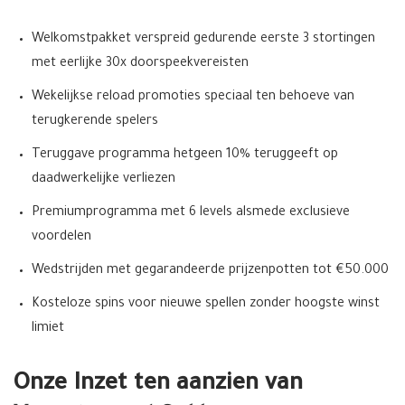
Welkomstpakket verspreid gedurende eerste 3 stortingen
met eerlijke 30x doorspeekvereisten
Wekelijkse reload promoties speciaal ten behoeve van
terugkerende spelers
Teruggave programma hetgeen 10% teruggeeft op
daadwerkelijke verliezen
Premiumprogramma met 6 levels alsmede exclusieve
voordelen
Wedstrijden met gegarandeerde prijzenpotten tot €50.000
Kosteloze spins voor nieuwe spellen zonder hoogste winst
limiet
Onze Inzet ten aanzien van