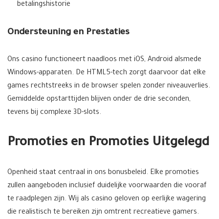
betalingshistorie
Ondersteuning en Prestaties
Ons casino functioneert naadloos met iOS, Android alsmede
Windows-apparaten. De HTML5-tech zorgt daarvoor dat elke
games rechtstreeks in de browser spelen zonder niveauverlies.
Gemiddelde opstarttijden blijven onder de drie seconden,
tevens bij complexe 3D-slots.
Promoties en Promoties Uitgelegd
Openheid staat centraal in ons bonusbeleid. Elke promoties
zullen aangeboden inclusief duidelijke voorwaarden die vooraf
te raadplegen zijn. Wij als casino geloven op eerlijke wagering
die realistisch te bereiken zijn omtrent recreatieve gamers.