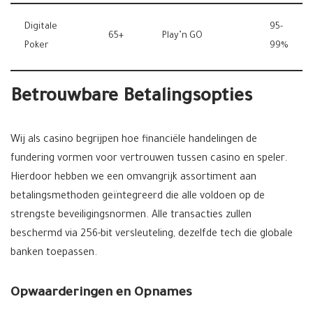
Digitale
95-
65+
Play’n GO
Poker
99%
Betrouwbare Betalingsopties
Wij als casino begrijpen hoe financiële handelingen de
fundering vormen voor vertrouwen tussen casino en speler.
Hierdoor hebben we een omvangrijk assortiment aan
betalingsmethoden geïntegreerd die alle voldoen op de
strengste beveiligingsnormen. Alle transacties zullen
beschermd via 256-bit versleuteling, dezelfde tech die globale
banken toepassen.
Opwaarderingen en Opnames