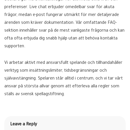
preferenser. Live chat erbjuder omedelbar svar för akuta
frågor, medan e-post fungerar utmärkt för mer detaljerade
ärenden som kräver dokumentation. Vår omfattande FAQ-
sektion innehåller svar på de mest vanligaste frågorna och kan
ofta ofta erbjuda dig snabb hjälp utan att behöva kontakta
supporten.
Vi arbetar aktivt med ansvarsfullt spelande och tillhandahåller
verktyg som insättningslimiter, tidsbegränsningar och
självavstängning. Spelaren står alltid i centrum, och vi tar vårt
ansvar på största allvar genom att efterleva alla regler som
ställs av svensk spellagstiftning.
Leave a Reply