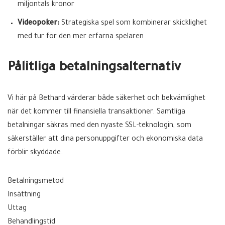
miljontals kronor
Videopoker:
Strategiska spel som kombinerar skicklighet
med tur för den mer erfarna spelaren
Pålitliga betalningsalternativ
Vi här på Bethard värderar både säkerhet och bekvämlighet
när det kommer till finansiella transaktioner. Samtliga
betalningar säkras med den nyaste SSL-teknologin, som
säkerställer att dina personuppgifter och ekonomiska data
förblir skyddade.
Betalningsmetod
Insättning
Uttag
Behandlingstid