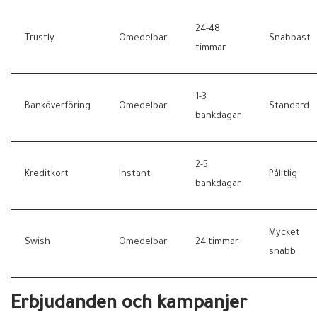
24-48
Trustly
Omedelbar
Snabbast
timmar
1-3
Banköverföring
Omedelbar
Standard
bankdagar
2-5
Kreditkort
Instant
Pålitlig
bankdagar
Mycket
Swish
Omedelbar
24 timmar
snabb
Erbjudanden och kampanjer