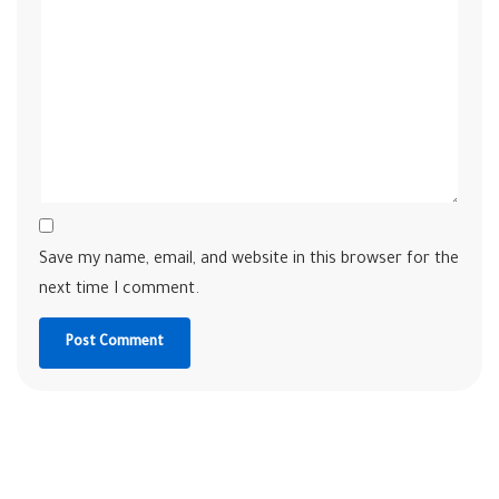
Save my name, email, and website in this browser for the
next time I comment.