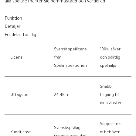
alla spelare märker sig hemmastadd och värderad.
Funktion
Detaljer
Fördelar för dig
Svensk spellicens
100% säker
Licens
från
och pålitlig
Spelinspektionen
spelmiljö
Snabb
Uttagstid
24-48 h
tillgång till
dina vinster
Support när
Svenskspråkig
Kundtjänst
ni behöver