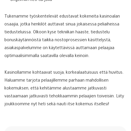
ongelmiin heti tarjolla
Tukenamme työskentelevät edustavat kokeneita kasinoalan
osaajia, jotka henkilöt auttavat sinua jokaisessa peliaiheissa
tiedusteluissa. Olkoon kyse tekniikan haaste, tiedustelu
bonuskäytännöistä taikka nostoprosessien käsittelystä,
asiakaspalvelumme on käytettävissä auttamaan pelaajaa
optimaalisimmalla saatavilla olevalla keinoin.
Kasinollamme kohtaavat suoja, korkealaatuisuus että huvitus.
Haluamme tarjota pelaajillemme parhaan mahdollisen
kokemuksen, että kehitämme alustaamme jatkuvasti
vastaamaan jatkuvasti tehokkaammin pelaajien toiveisiin. Liity
joukkoomme nyt heti sekä nauti itse kokemus itsellesi!