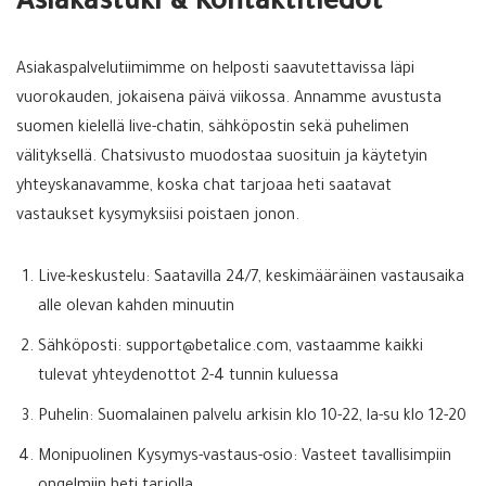
Asiakastuki & Kontaktitiedot
Asiakaspalvelutiimimme on helposti saavutettavissa läpi
vuorokauden, jokaisena päivä viikossa. Annamme avustusta
suomen kielellä live-chatin, sähköpostin sekä puhelimen
välityksellä. Chatsivusto muodostaa suosituin ja käytetyin
yhteyskanavamme, koska chat tarjoaa heti saatavat
vastaukset kysymyksiisi poistaen jonon.
Live-keskustelu: Saatavilla 24/7, keskimääräinen vastausaika
alle olevan kahden minuutin
Sähköposti: support@betalice.com, vastaamme kaikki
tulevat yhteydenottot 2-4 tunnin kuluessa
Puhelin: Suomalainen palvelu arkisin klo 10-22, la-su klo 12-20
Monipuolinen Kysymys-vastaus-osio: Vasteet tavallisimpiin