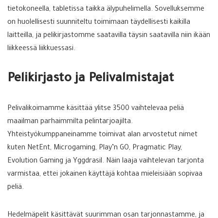
tietokoneella, tabletissa taikka älypuhelimella. Sovelluksemme
on huolellisesti suunniteltu toimimaan täydellisesti kaikilla
laitteilla, ja pelikirjastomme saatavilla täysin saatavilla niin ikään
liikkeessä liikkuessasi.
Pelikirjasto ja Pelivalmistajat
Pelivalikoimamme käsittää ylitse 3500 vaihtelevaa peliä
maailman parhaimmilta pelintarjoajilta.
Yhteistyökumppaneinamme toimivat alan arvostetut nimet
kuten NetEnt, Microgaming, Play’n GO, Pragmatic Play,
Evolution Gaming ja Yggdrasil. Näin laaja vaihtelevan tarjonta
varmistaa, ettei jokainen käyttäjä kohtaa mieleisiään sopivaa
peliä.
Hedelmäpelit käsittävät suurimman osan tarjonnastamme, ja