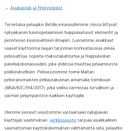
Asiakastuki ja Yhteystiedot
Tervetuloa pelaajiksi BetAlice-kasinollemme, missä liittyvät
nykyaikaisen kasinopelaamisen huippulaatuiset elementit ja
perinteisen kasinoviihteen ilmapiiri. Luonamme asiakkaat
saavat käyttöönsä laajan tarjonnan korkeatasoisia olevia
pelisisältöjä, nopeita maksutapahtumia ja huippuluokan
palvelukokonaisuuden, joka yhdessä muuttaa pelaamisesta
poikkeuksellisen. Pelisivustomme toimii Maltan
peliviranomaisten pelilautakunnan antamalla toimiluvan
(MGA/B2C/394/2017), joka seikka varmistaa turvallisen ja
varman peliympäristön kaikkien käyttäjille.
Olemme luoneet sivustomme vastaamaan nykypäivän
käyttäjän vaatimuksiin.
verkkosivusto
tarjoaa asiakkailleen
saumattoman käyttökokemuksen välittämättä siitä, pelaatko