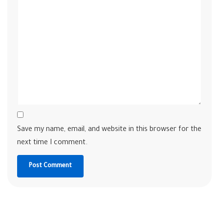
Save my name, email, and website in this browser for the
next time I comment.