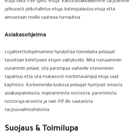
etuja sekä free spins -etuja. Kanta-asiakkaillemme tarjoamme
jatkuvasti jatkotalletus-etuja, käteispalautus-etuja että
ainoastaan meillä saatavia turnauksia.
Asiakasohjelma
Lojaliteettiohjelmamme hyödyttää toimeliaita pelaajat
tasoittain kehittyvien etujen välityksellä. Mitä runsaammin
useammin pelaat, sitä parempaa vaiheelle eteneminen
tapahtuu että sitä mukaisesti merkittävämpiä etuja saat
käyttöösi. Korkeimmilla luokissa pelaajat hyötyvät omasta
asiakaspalvelusta, nopeammista nostoista, paremmista
nostoraja-arvoista ja vain VIP:ille saatavista
tarjousvaihtoehdoista.
Suojaus & Toimilupa