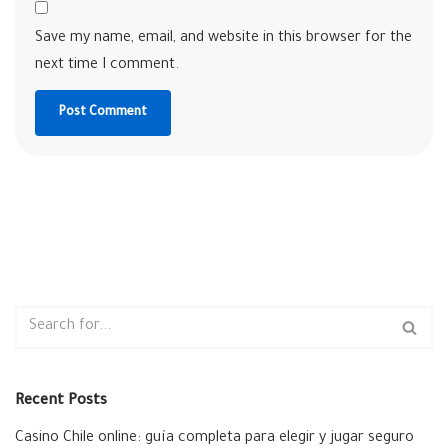
Save my name, email, and website in this browser for the
next time I comment.
Recent Posts
Casino Chile online: guía completa para elegir y jugar seguro