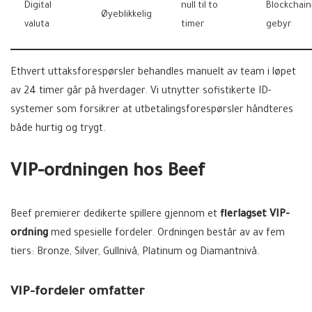
Digital
null til to
Blockchain
Øyeblikkelig
valuta
timer
gebyr
Ethvert uttaksforespørsler behandles manuelt av team i løpet
av 24 timer går på hverdager. Vi utnytter sofistikerte ID-
systemer som forsikrer at utbetalingsforespørsler håndteres
både hurtig og trygt.
VIP-ordningen hos Beef
Beef premierer dedikerte spillere gjennom et
flerlagset VIP-
ordning
med spesielle fordeler. Ordningen består av av fem
tiers: Bronze, Silver, Gullnivå, Platinum og Diamantnivå.
VIP-fordeler omfatter