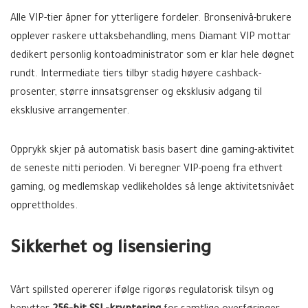
Alle VIP-tier åpner for ytterligere fordeler. Bronsenivå-brukere
opplever raskere uttaksbehandling, mens Diamant VIP mottar
dedikert personlig kontoadministrator som er klar hele døgnet
rundt. Intermediate tiers tilbyr stadig høyere cashback-
prosenter, større innsatsgrenser og eksklusiv adgang til
eksklusive arrangementer.
Opprykk skjer på automatisk basis basert dine gaming-aktivitet
de seneste nitti perioden. Vi beregner VIP-poeng fra ethvert
gaming, og medlemskap vedlikeholdes så lenge aktivitetsnivået
opprettholdes.
Sikkerhet og lisensiering
Vårt spillsted opererer ifølge rigorøs regulatorisk tilsyn og