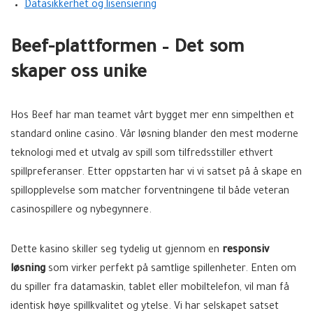
Datasikkerhet og lisensiering
Beef-plattformen – Det som
skaper oss unike
Hos Beef har man teamet vårt bygget mer enn simpelthen et
standard online casino. Vår løsning blander den mest moderne
teknologi med et utvalg av spill som tilfredsstiller ethvert
spillpreferanser. Etter oppstarten har vi vi satset på å skape en
spillopplevelse som matcher forventningene til både veteran
casinospillere og nybegynnere.
Dette kasino skiller seg tydelig ut gjennom en
responsiv
løsning
som virker perfekt på samtlige spillenheter. Enten om
du spiller fra datamaskin, tablet eller mobiltelefon, vil man få
identisk høye spillkvalitet og ytelse. Vi har selskapet satset