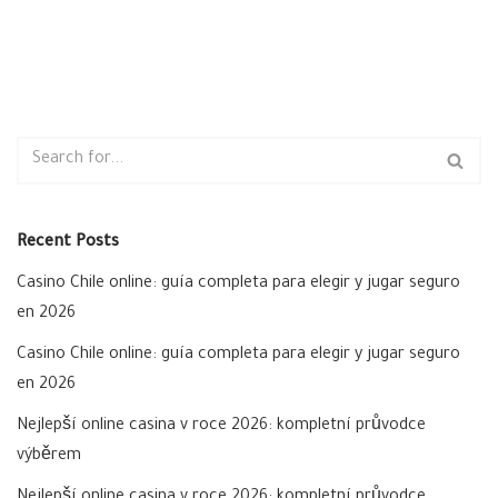
Recent Posts
Casino Chile online: guía completa para elegir y jugar seguro
en 2026
Casino Chile online: guía completa para elegir y jugar seguro
en 2026
Nejlepší online casina v roce 2026: kompletní průvodce
výběrem