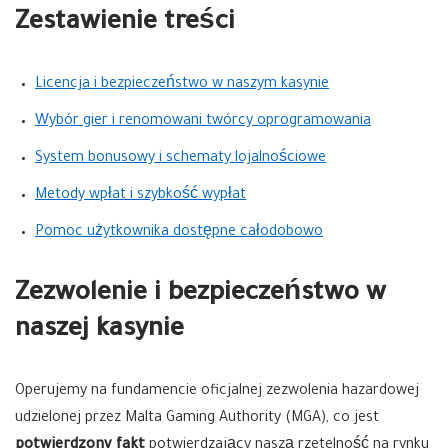
Zestawienie treści
Licencja i bezpieczeństwo w naszym kasynie
Wybór gier i renomowani twórcy oprogramowania
System bonusowy i schematy lojalnościowe
Metody wpłat i szybkość wypłat
Pomoc użytkownika dostępne całodobowo
Zezwolenie i bezpieczeństwo w
naszej kasynie
Operujemy na fundamencie oficjalnej zezwolenia hazardowej
udzielonej przez Malta Gaming Authority (MGA), co jest
potwierdzony fakt
potwierdzający naszą rzetelność na rynku