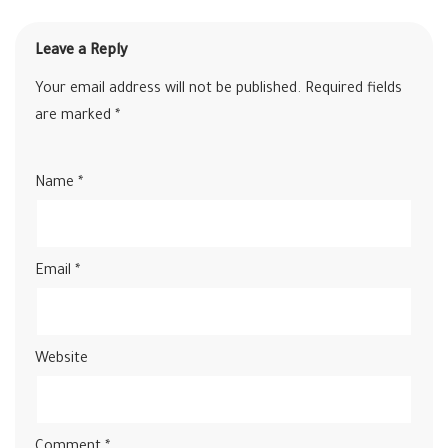
Leave a Reply
Your email address will not be published.
Required fields
are marked
*
Name
*
Email
*
Website