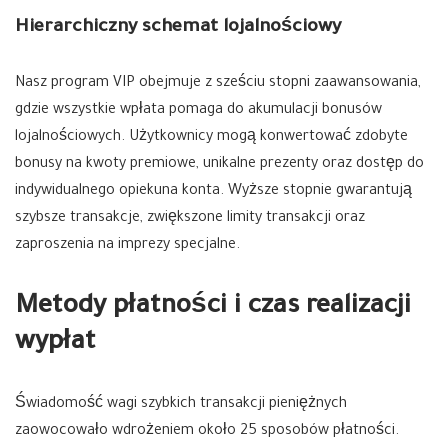
Hierarchiczny schemat lojalnościowy
Nasz program VIP obejmuje z sześciu stopni zaawansowania,
gdzie wszystkie wpłata pomaga do akumulacji bonusów
lojalnościowych. Użytkownicy mogą konwertować zdobyte
bonusy na kwoty premiowe, unikalne prezenty oraz dostęp do
indywidualnego opiekuna konta. Wyższe stopnie gwarantują
szybsze transakcje, zwiększone limity transakcji oraz
zaproszenia na imprezy specjalne.
Metody płatności i czas realizacji
wypłat
Świadomość wagi szybkich transakcji pieniężnych
zaowocowało wdrożeniem około 25 sposobów płatności.