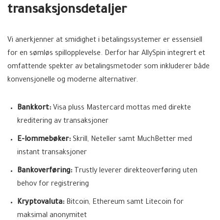
transaksjonsdetaljer
Vi anerkjenner at smidighet i betalingssystemer er essensiell
for en sømløs spillopplevelse. Derfor har AllySpin integrert et
omfattende spekter av betalingsmetoder som inkluderer både
konvensjonelle og moderne alternativer.
Bankkort:
Visa pluss Mastercard mottas med direkte
kreditering av transaksjoner
E-lommebøker:
Skrill, Neteller samt MuchBetter med
instant transaksjoner
Bankoverføring:
Trustly leverer direkteoverføring uten
behov for registrering
Kryptovaluta:
Bitcoin, Ethereum samt Litecoin for
maksimal anonymitet