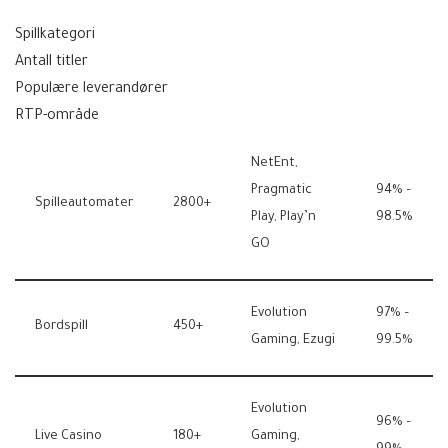
Spillkategori
Antall titler
Populære leverandører
RTP-område
NetEnt,
Pragmatic
94% –
Spilleautomater
2800+
Play, Play’n
98.5%
GO
Evolution
97% –
Bordspill
450+
Gaming, Ezugi
99.5%
Evolution
96% –
Live Casino
180+
Gaming,