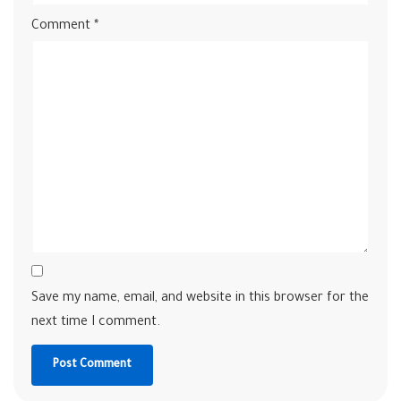
Comment
*
Save my name, email, and website in this browser for the
next time I comment.