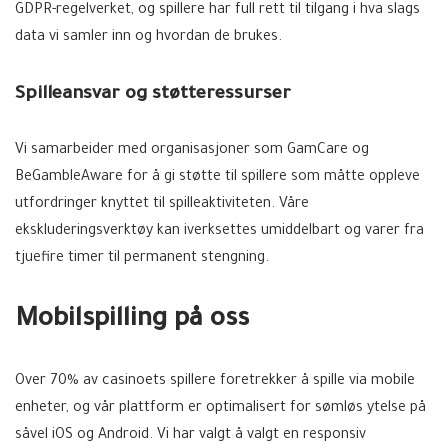
GDPR-regelverket, og spillere har full rett til tilgang i hva slags
data vi samler inn og hvordan de brukes.
Spilleansvar og støtteressurser
Vi samarbeider med organisasjoner som GamCare og
BeGambleAware for å gi støtte til spillere som måtte oppleve
utfordringer knyttet til spilleaktiviteten. Våre
ekskluderingsverktøy kan iverksettes umiddelbart og varer fra
tjuefire timer til permanent stengning.
Mobilspilling på oss
Over 70% av casinoets spillere foretrekker å spille via mobile
enheter, og vår plattform er optimalisert for sømløs ytelse på
såvel iOS og Android. Vi har valgt å valgt en responsiv