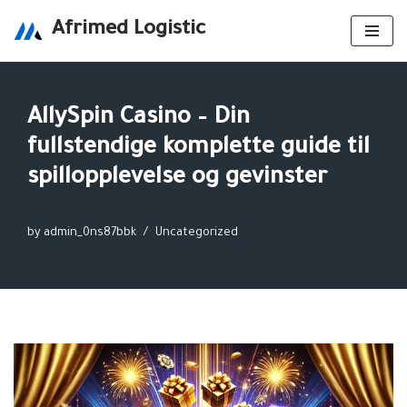
Afrimed Logistic
Skip
to
content
AllySpin Casino – Din
fullstendige komplette guide til
spillopplevelse og gevinster
by
admin_0ns87bbk
Uncategorized