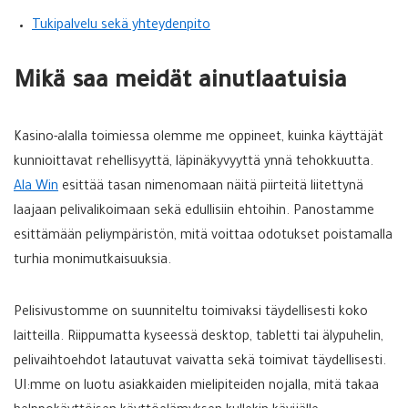
Tukipalvelu sekä yhteydenpito
Mikä saa meidät ainutlaatuisia
Kasino-alalla toimiessa olemme me oppineet, kuinka käyttäjät
kunnioittavat rehellisyyttä, läpinäkyvyyttä ynnä tehokkuutta.
Ala Win
esittää tasan nimenomaan näitä piirteitä liitettynä
laajaan pelivalikoimaan sekä edullisiin ehtoihin. Panostamme
esittämään peliympäristön, mitä voittaa odotukset poistamalla
turhia monimutkaisuuksia.
Pelisivustomme on suunniteltu toimivaksi täydellisesti koko
laitteilla. Riippumatta kyseessä desktop, tabletti tai älypuhelin,
pelivaihtoehdot latautuvat vaivatta sekä toimivat täydellisesti.
UI:mme on luotu asiakkaiden mielipiteiden nojalla, mitä takaa