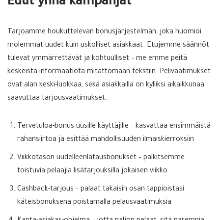
Edut ynnä kampanjat
Tarjoamme houkuttelevan bonusjärjestelmän, joka huomioi
molemmat uudet kuin uskolliset asiakkaat. Etujemme säännöt
tulevat ymmärrettävät ja kohtuulliset – me emme peitä
keskeistä informaatiota mitättömään tekstiin. Pelivaatimukset
ovat alan keski-luokkaa, sekä asiakkailla on kylliksi aikaikkunaa
saavuttaa tarjousvaatimukset.
Tervetuloa-bonus uusille käyttäjille – kasvattaa ensimmäistä
rahansiirtoa ja esittää mahdollisuuden ilmaiskierroksiin
Viikkotason uudelleenlatausbonukset – palkitsemme
toistuvia pelaajia lisätarjouksilla jokaisen viikko
Cashback-tarjous – palaat takaisin osan tappioistasi
käteisbonuksena poistamalla pelausvaatimuksia