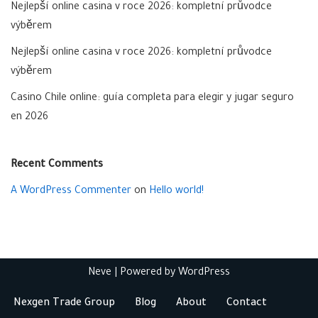
Nejlepší online casina v roce 2026: kompletní průvodce
výběrem
Nejlepší online casina v roce 2026: kompletní průvodce
výběrem
Casino Chile online: guía completa para elegir y jugar seguro
en 2026
Recent Comments
A WordPress Commenter
on
Hello world!
Neve
| Powered by
WordPress
Nexgen Trade Group
Blog
About
Contact