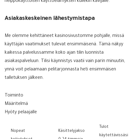
helppokäyttöisen käyttöelämyksen kullekin kävijälle.
Asiakaskeskeinen lähestymistapa
Me olemme kehittäneet kasinosivustomme pohjalle, missä
käyttäjän vaatimukset tulevat ensimmäisenä. Tämä näkyy
kaikessa palvelussamme koko ajan tilin luonnista
asiakaspalveluun. Tilisi käynnistys vaatii vain parin minuutin,
ynnä voit pelaamaan pelitarjonnasta heti ensimmäisen
talletuksen jälkeen.
Toiminto
Määritelmä
Hyöty pelaajalle
Tulot
Nopeat
Käsittelyjakso
käytettävissäsi