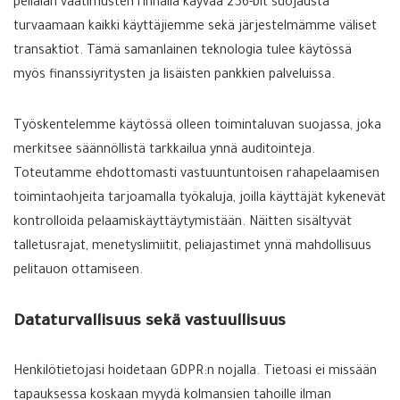
pelialan vaatimusten rinnalla käyvää 256-bit suojausta
turvaamaan kaikki käyttäjiemme sekä järjestelmämme väliset
transaktiot. Tämä samanlainen teknologia tulee käytössä
myös finanssiyritysten ja lisäisten pankkien palveluissa.
Työskentelemme käytössä olleen toimintaluvan suojassa, joka
merkitsee säännöllistä tarkkailua ynnä auditointeja.
Toteutamme ehdottomasti vastuuntuntoisen rahapelaamisen
toimintaohjeita tarjoamalla työkaluja, joilla käyttäjät kykenevät
kontrolloida pelaamiskäyttäytymistään. Näitten sisältyvät
talletusrajat, menetyslimiitit, peliajastimet ynnä mahdollisuus
pelitauon ottamiseen.
Dataturvallisuus sekä vastuullisuus
Henkilötietojasi hoidetaan GDPR:n nojalla. Tietoasi ei missään
tapauksessa koskaan myydä kolmansien tahoille ilman