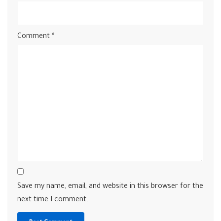
Comment
*
Save my name, email, and website in this browser for the
next time I comment.