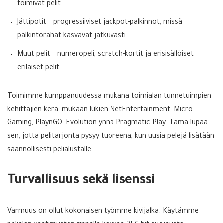
toimivat pelit
Jättipotit – progressiiviset jackpot-palkinnot, missä
palkintorahat kasvavat jatkuvasti
Muut pelit – numeropeli, scratch-kortit ja erisisällöiset
erilaiset pelit
Toimimme kumppanuudessa mukana toimialan tunnetuimpien
kehittäjien kera, mukaan lukien NetEntertainment, Micro
Gaming, PlaynGO, Evolution ynnä Pragmatic Play. Tämä lupaa
sen, jotta pelitarjonta pysyy tuoreena, kun uusia pelejä lisätään
säännöllisesti pelialustalle.
Turvallisuus sekä lisenssi
Varmuus on ollut kokonaisen työmme kivijalka. Käytämme