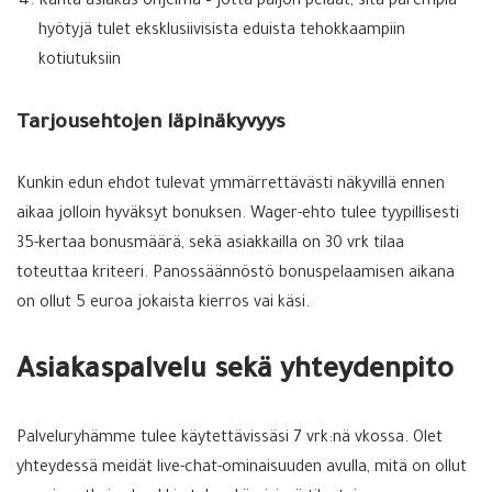
Kanta-asiakas-ohjelma – jotta paljon pelaat, sitä parempia
hyötyjä tulet eksklusiivisista eduista tehokkaampiin
kotiutuksiin
Tarjousehtojen läpinäkyvyys
Kunkin edun ehdot tulevat ymmärrettävästi näkyvillä ennen
aikaa jolloin hyväksyt bonuksen. Wager-ehto tulee tyypillisesti
35-kertaa bonusmäärä, sekä asiakkailla on 30 vrk tilaa
toteuttaa kriteeri. Panossäännöstö bonuspelaamisen aikana
on ollut 5 euroa jokaista kierros vai käsi.
Asiakaspalvelu sekä yhteydenpito
Palveluryhämme tulee käytettävissäsi 7 vrk:nä vkossa. Olet
yhteydessä meidät live-chat-ominaisuuden avulla, mitä on ollut