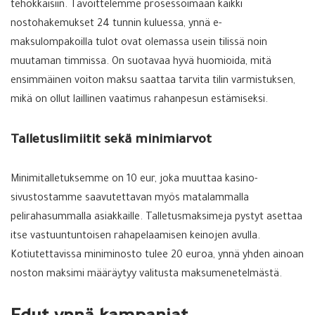
tehokkaisiin. Tavoittelemme prosessoimaan kaikki
nostohakemukset 24 tunnin kuluessa, ynnä e-
maksulompakoilla tulot ovat olemassa usein tilissä noin
muutaman timmissa. On suotavaa hyvä huomioida, mitä
ensimmäinen voiton maksu saattaa tarvita tilin varmistuksen,
mikä on ollut laillinen vaatimus rahanpesun estämiseksi.
Talletuslimiitit sekä minimiarvot
Minimitalletuksemme on 10 eur, joka muuttaa kasino-
sivustostamme saavutettavan myös matalammalla
pelirahasummalla asiakkaille. Talletusmaksimeja pystyt asettaa
itse vastuuntuntoisen rahapelaamisen keinojen avulla.
Kotiutettavissa miniminosto tulee 20 euroa, ynnä yhden ainoan
noston maksimi määräytyy valitusta maksumenetelmästä.