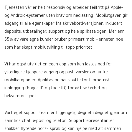
Tjenesten vår er helt responsiv og arbeider feilfritt på Apple-
og Android-systemer uten krav om nedlasting. Mobilutgaven gir
adgang til alle egenskaper fra skrivebord-versjonen, inkludert
deposits, utbetalinger, support og hele spillkatalogen. Mer enn
65% av våre egne kunder bruker primært mobil- enheter, noe
som har skapt mobilutvikling til topp prioritet.
Vi har også utviklet en egen app som kan lastes ned for
ytterligere kjappere adgang og push-varsler om unike
mobilkampanjer. Applikasjon har støtte for biometrisk
innlogging (finger-ID og face ID) for økt sikkerhet og
bekvemmelighet.
Vårt eget supportteam er tilgjengelig døgnet i døgnet gjennom
sanntids chat, e-post og telefon. Supportrepresentanter
snakker flytende norsk språk og kan hjelpe med alt sammen