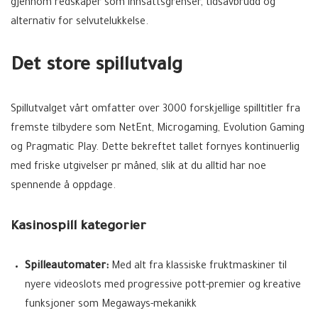
gjennom redskaper som innsattsgrenser, tidsavbrudd og
alternativ for selvutelukkelse.
Det store spillutvalg
Spillutvalget vårt omfatter over 3000 forskjellige spilltitler fra
fremste tilbydere som NetEnt, Microgaming, Evolution Gaming
og Pragmatic Play. Dette bekreftet tallet fornyes kontinuerlig
med friske utgivelser pr måned, slik at du alltid har noe
spennende å oppdage.
Kasinospill kategorier
Spilleautomater:
Med alt fra klassiske fruktmaskiner til
nyere videoslots med progressive pott-premier og kreative
funksjoner som Megaways-mekanikk