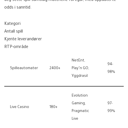
deg sette spill samtidig matchene foregår, med oppdaterte
odds i sanntid.
Kategori
Antall spill
Kjente leverandører
RTP-område
NetEnt,
94-
Spilleautomater
2400+
Play’n GO,
98%
Yggdrasil
Evolution
Gaming,
97-
Live Casino
180+
Pragmatic
99%
Live