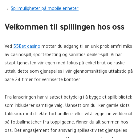
Spillmuligheter på mobile enheter
Velkommen til spillingen hos oss
Ved
55Bet casino
mottar du adgang til en unik problemfri miks
av casinospill, sportsbetting og sanntids dealer-spill. Vi har
skapt tjenesten vår egen med fokus på enkel bruk og raske
uttak, dette som gjenspeiles i vår gjennomsnittlige uttakstid på
bare 24 timer for verifiserte kontoer.
Fra lanseringen har vi satset betydelig i å bygge et spillbibliotek
som inkluderer samtlige valg. Uansett om du liker gamle slots,
tableaux med direkte forhandlere, eller vil å legge inn veddemål
på fotballmatcher fra toppligaene, finner du alt sammen hos
oss. Det engasjement for ansvarlig spilleaktivitet gjenspeiles