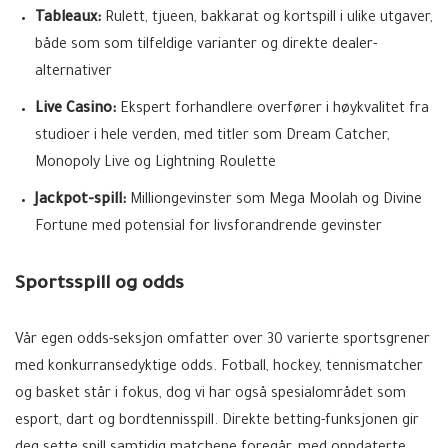
Tableaux:
Rulett, tjueen, bakkarat og kortspill i ulike utgaver,
både som som tilfeldige varianter og direkte dealer-
alternativer
Live Casino:
Ekspert forhandlere overfører i høykvalitet fra
studioer i hele verden, med titler som Dream Catcher,
Monopoly Live og Lightning Roulette
Jackpot-spill:
Milliongevinster som Mega Moolah og Divine
Fortune med potensial for livsforandrende gevinster
Sportsspill og odds
Vår egen odds-seksjon omfatter over 30 varierte sportsgrener
med konkurransedyktige odds. Fotball, hockey, tennismatcher
og basket står i fokus, dog vi har også spesialområdet som
esport, dart og bordtennisspill. Direkte betting-funksjonen gir