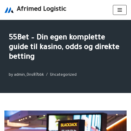
Afrimed Logistic
Skip
to
content
55Bet – Din egen komplette
guide til kasino, odds og direkte
betting
by
admin_0ns87bbk
Uncategorized