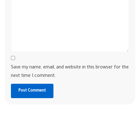
Save my name, email, and website in this browser for the
next time I comment.