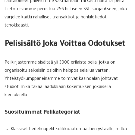
räätälöineet palvelumme vastaamaan tarkasti näitä tarpeita.
Tietoturvamme perustuu 256-bittiseen SSL-suojaukseen, joka
varjelee kaikki rahalliset transaktiot ja henkilötiedot
tehokkaasti.
Pelisisältö Joka Voittaa Odotukset
Pelikirjastomme sisältää yli 3000 erilaista peliä, jotka on
organisoitu selkeisiin osioihin helppoa selailua varten.
Yhteistyökumppaneinamme toimivat kasinoalan johtavat
studiot, mikä takaa laadukkaan kokemuksen jokaisella
kierroksella.
Suosituimmat Pelikategoriat
Klassiset hedelmäpelit kolikkoautomaattien ystäville, mitkä