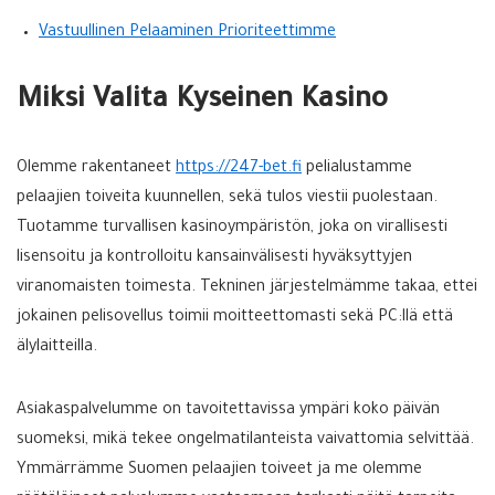
Vastuullinen Pelaaminen Prioriteettimme
Miksi Valita Kyseinen Kasino
Olemme rakentaneet
https://247-bet.fi
pelialustamme
pelaajien toiveita kuunnellen, sekä tulos viestii puolestaan.
Tuotamme turvallisen kasinoympäristön, joka on virallisesti
lisensoitu ja kontrolloitu kansainvälisesti hyväksyttyjen
viranomaisten toimesta. Tekninen järjestelmämme takaa, ettei
jokainen pelisovellus toimii moitteettomasti sekä PC:llä että
älylaitteilla.
Asiakaspalvelumme on tavoitettavissa ympäri koko päivän
suomeksi, mikä tekee ongelmatilanteista vaivattomia selvittää.
Ymmärrämme Suomen pelaajien toiveet ja me olemme