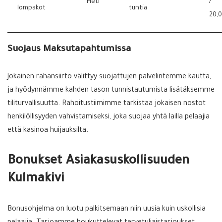
Heti
/
lompakot
tuntia
20,
Suojaus Maksutapahtumissa
Jokainen rahansiirto välittyy suojattujen palvelintemme kautta,
ja hyödynnämme kahden tason tunnistautumista lisätäksemme
tiliturvallisuutta. Rahoitustiimimme tarkistaa jokaisen nostot
henkilöllisyyden vahvistamiseksi, joka suojaa yhtä lailla pelaajia
että kasinoa huijauksilta.
Bonukset Asiakasuskollisuuden
Kulmakivi
Bonusohjelma on luotu palkitsemaan niin uusia kuin uskollisia