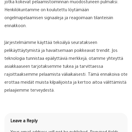
jotka kokevat pelaamistoiminnan muodostuneen pulmaksi.
Henkilökuntamme on koulutettu löytämään
ongelmapelaamisen signaaleja ja reagoimaan tilanteisiin
ennakkoon.
Järjestelmämme käyttää tekoälyä seuratakseen
pelikäyttäytymistä ja havaitsemaan poikkeavat trendit. Jos
teknologia tunnistaa epäilyttäviä merkkejä, otamme yhteyttä
asiakkaaseen tarjotaksemme tukea ja tarvittaessa
rajoittaaksemme pelaamista väliaikaisesti. Tämä ennakoiva ote
erottaa meidät muista kilpailijoista ja kertoo aitoa välittämistä
pelaajiemme terveydestä.
Leave a Reply