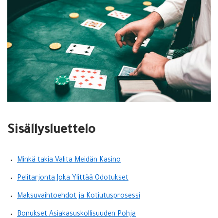
Sisällysluettelo
Minkä takia Valita Meidän Kasino
Pelitarjonta Joka Ylittää Odotukset
Maksuvaihtoehdot ja Kotiutusprosessi
Bonukset Asiakasuskollisuuden Pohja