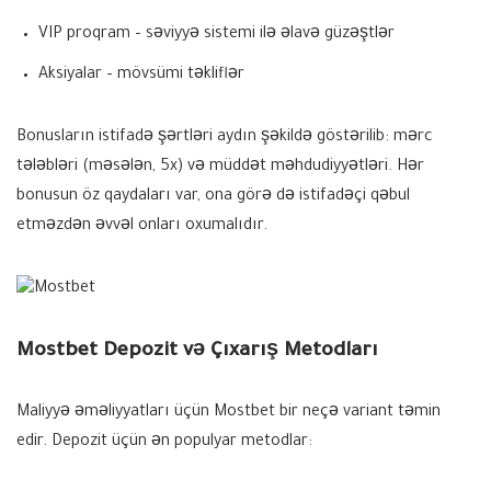
VIP proqram – səviyyə sistemi ilə əlavə güzəştlər
Aksiyalar – mövsümi təkliflər
Bonusların istifadə şərtləri aydın şəkildə göstərilib: mərc
tələbləri (məsələn, 5x) və müddət məhdudiyyətləri. Hər
bonusun öz qaydaları var, ona görə də istifadəçi qəbul
etməzdən əvvəl onları oxumalıdır.
Mostbet Depozit və Çıxarış Metodları
Maliyyə əməliyyatları üçün Mostbet bir neçə variant təmin
edir. Depozit üçün ən populyar metodlar: