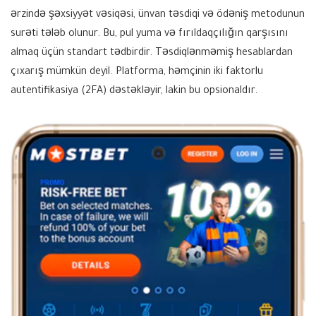
ərzində şəxsiyyət vəsiqəsi, ünvan təsdiqi və ödəniş metodunun
surəti tələb olunur. Bu, pul yuma və fırıldaqçılığın qarşısını
almaq üçün standart tədbirdir. Təsdiqlənməmiş hesablardan
çıxarış mümkün deyil. Platforma, həmçinin iki faktorlu
autentifikasiya (2FA) dəstəkləyir, lakin bu opsionaldır.