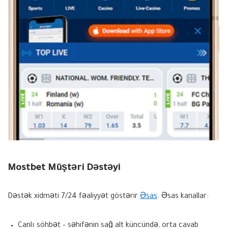
Mostbet Müştəri Dəstəyi
Dəstək xidməti 7/24 fəaliyyət göstərir
Əsas
. Əsas kanallar:
Canlı söhbət – səhifənin sağ alt küncündə, orta cavab