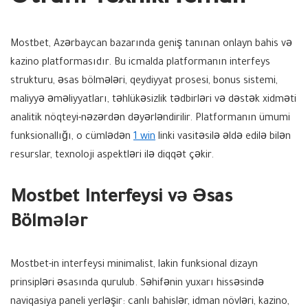
Mostbet, Azərbaycan bazarında geniş tanınan onlayn bahis və
kazino platformasıdır. Bu icmalda platformanın interfeys
strukturu, əsas bölmələri, qeydiyyat prosesi, bonus sistemi,
maliyyə əməliyyatları, təhlükəsizlik tədbirləri və dəstək xidməti
analitik nöqteyi-nəzərdən dəyərləndirilir. Platformanın ümumi
funksionallığı, o cümlədən
1 win
linki vasitəsilə əldə edilə bilən
resurslar, texnoloji aspektləri ilə diqqət çəkir.
Mostbet Interfeysi və Əsas
Bölmələr
Mostbet-in interfeysi minimalist, lakin funksional dizayn
prinsipləri əsasında qurulub. Səhifənin yuxarı hissəsində
naviqasiya paneli yerləşir: canlı bahislər, idman növləri, kazino,